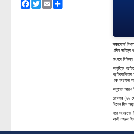
Facebook
Twitter
Email
Share
Admission Fair Spring 2026 underway at
Stamford University Bangladesh
Jan 4, 2026
Admission Fair Summer 2026 underway at
Stamford University Bangladesh
Jul 14, 2026
স্টামফোর্ড বিশ
এদিন সাহিত্য প
Admission Week Summer 2025” Underway
উৎসবে বিভিন্ন 
at Stamford University Bangladesh
Jun 19, 2025
আবৃত্তি প্রতিয
প্রতিযোগিতায় 
BUBT Vice-Chancellor Pays Courtesy Call
এবং ফারহানা 
on Stamford VC
অনুষ্ঠানে আরও 
Jun 11, 2026
রোববার (২৬ ফেব
BUFT, Stamford VCs meet to strengthen
ছিলেন ফিল্ম অ্য
academic collaboration
পরে সংগঠনের ব
Apr 6, 2026
কাজী নজরুল ইসল
Business Law Poster Exhibition Highlights