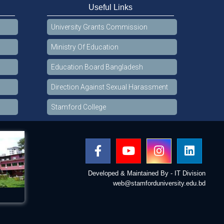
Useful Links
University Grants Commission
Ministry Of Education
Education Board Bangladesh
Direction Against Sexual Harassment
Stamford College
Developed & Maintained By - IT Division
web@stamforduniversity.edu.bd