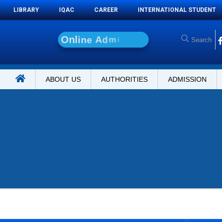
LIBRARY
IQAC
CAREER
INTERNATIONAL STUDENT
O
n
l
i
n
e
A
d
m
i
s
s
i
o
n
ABOUT US
AUTHORITIES
ADMISSION