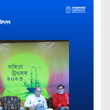
য উৎসব