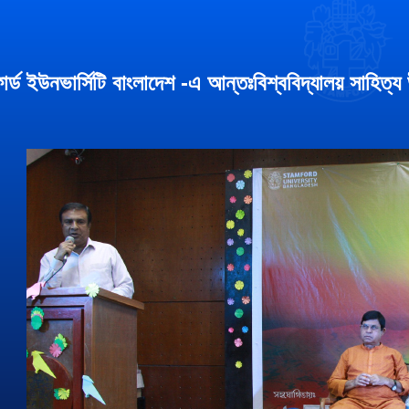
োর্ড ইউনভার্সিটি বাংলাদেশ -এ আন্তঃবিশ্ববিদ্যালয় সাহিত্