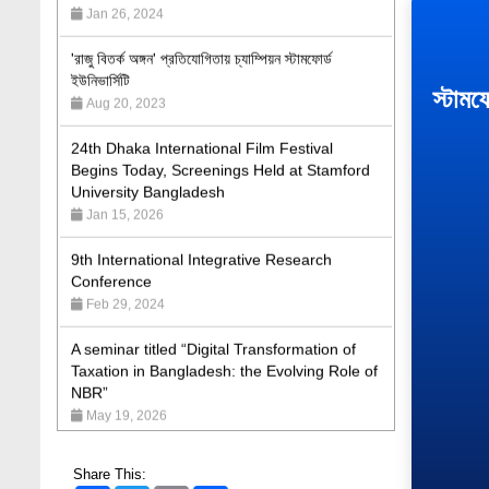
'রাজু বিতর্ক অঙ্গন' প্রতিযোগিতায় চ্যাম্পিয়ন স্টামফোর্ড
ইউনিভার্সিটি
Aug 20, 2023
স্টামফ
24th Dhaka International Film Festival
Begins Today, Screenings Held at Stamford
University Bangladesh
Jan 15, 2026
9th International Integrative Research
Conference
Feb 29, 2024
A seminar titled “Digital Transformation of
Taxation in Bangladesh: the Evolving Role of
NBR”
May 19, 2026
Academic Excellence Award 2023 and Quiz
Competition, Spring 2023: Dept. of Law
Jun 4, 2023
Share This: