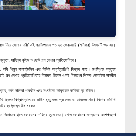
, সাথে নিয়ে সোনার তরী’ এই প্রতিপাদ্যে গত ২৫ ফেব্রুয়ারি (শনিবার) উৎসবটি শুরু হয়।
 বক্তৃতা, সাহিত্য কুইজ ও ছোট গল্প লেখার প্রতিযোগিতা।
, কবি শিমুল সালাহ্উদ্দিন এবং বিশিষ্ট আবৃত্তিশিল্পী বিপ্লব সাহা। উপস্থিত বক্তৃতা
ছোট গল্প লেখার প্রতিযোগিতায় বিচারক ছিলেন একই বিভাগের শিক্ষক জোবাইদা নাসরীন
্যোপাধ্যায়, কবি সাকিরা পারভীন এবং সংগঠনের আহ্বায়ক জাকিয়া নূর মতিন।
থি ছিলেন বিশ্ববিদ্যালয়ের ভাইস চ্যান্সেলর প্রফেসর ড. মনিরুজ্জামান। বিশেষ অতিথি
 নাট্য ব্যক্তিত্ব মীর বরকত।
লাম জিসানের হাতে ফোরামের দায়িত্ব তুলে দেন। শেষে ফোরামের সদস্যদের অংশগ্রহণে