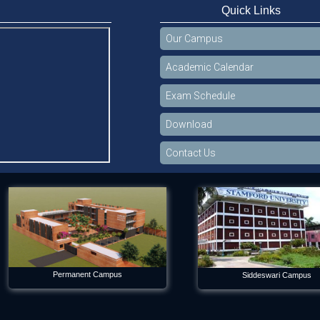
Quick Links
Our Campus
Academic Calendar
Exam Schedule
Download
Contact Us
Permanent Campus
Siddeswari Campus