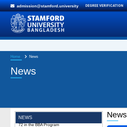
admission@stamford.university
DEGREE VERIFICATION
Home
News
News
"Professional Orientation" course of Batch
News
72 in the BBA Program
NEWS
Jan 26, 2024