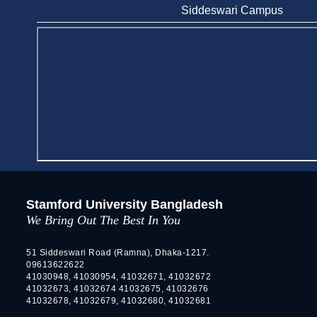
Innovation and Practical Legal Insight at
Siddeswari Campus
Stamford University
Jun 11, 2026
Case Analysis of Brand Promotion and
Selling Strategies of Renowned Companies
Jun 11, 2026
Celebration of the 19th Founding
Anniversary of Stamford University
Bangladesh
Jan 7, 2021
Congratulations and Warm Regards to
Dhaka University's New Leaders
Stamford University Bangladesh
Mar 6, 2024
We Bring Out The Best In You
Department of Film and Media Studies
51 Siddeswari Road (Ramna), Dhaka-1217.
Organizes Freshers’ Orientation Program
09613622622
May 17, 2026
41030948, 41030954, 41032671, 41032672
41032673, 41032674 41032675, 41032676
41032678, 41032679, 41032680, 41032681
Department of Public Administration,