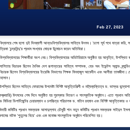
Feb 27, 2023
্ববিদ্যালয়ে শেষ হলো দুই দিনব্যাপী আন্তঃবিশ্ববিদ্যালয় সাহিত্য উৎসব। ‘চলো সূর্য পথে যাত্রা করি
ত্রিকা ‘চন্দ্রবিন্দু’র প্রথম সংখ্যার মোড়ক উন্মোচন করেন অতিথিরা।
বিশ্ববিদ্যালয়ের শিক্ষার্থীরা অংশ নেয়। বিশ্ববিদ্যালয়ের অডিটরিয়ামে অনুষ্ঠিত হয় আবৃত্তি, উপস্থিত
োগিতায় বিচারক ছিলেন দৈনিক দেশ রূপান্তরের সাহিত্য সম্পাদক, হেড অব ইভেন্টস অ্যান্ড ব্র্যান্ডিং
বিচারক ছিলেন বিশ্ববিদ্যালয়ের ইংরেজি বিভাগের শিক্ষক মিনহাজুল আবেদীন এবং আলীয়া তামজীদা। 
আহাসান।
উপস্থিত ছিলেন সাহিত্য ফোরামের উপদেষ্টা বিশিষ্ট আবৃত্তিশিল্পী ও নাট্যব্যক্তিত্ব ড. ভাস্বর বন্দ
্রুয়ারি) উৎসবের শেষ দিনে অনুষ্ঠিত হয় পুরস্কার বিতরণ ও সাংস্কৃতিক অনুষ্ঠান। এতে প্রধান অতি
ান্ড মিডিয়া ডিপার্টমেন্টের চেয়ারম্যান ও চলচ্চিত্র পরিচালক ড. মতিন রহমান এবং বিশিষ্ট আবৃত্তিকার ও
িদায়ী কমিটির প্রধান সমন্বয়ক আসাদুল্লাহ চৌধুরী শান নতুন কমিটির প্রধান সমন্বয়ক সাইদুল ইস
ামের নাটক ‘পুতুলের বিয়ে’ এবং এক মনোজ্ঞ সাংস্কৃতিক অনুষ্ঠান পরিবেশিত হয়।