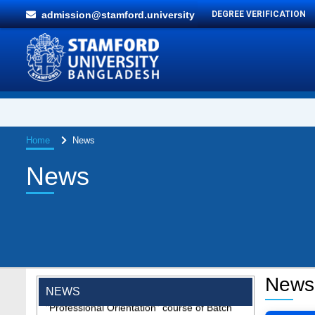
admission@stamford.university
DEGREE VERIFICATION
Home
News
News
News
"Professional Orientation" course of Batch
NEWS
72 in the BBA Program
Jan 26, 2024