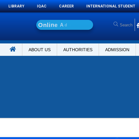
LIBRARY
IQAC
CAREER
INTERNATIONAL STUDENT
O
n
l
i
n
e
A
d
m
i
s
s
i
o
n
ABOUT US
AUTHORITIES
ADMISSION