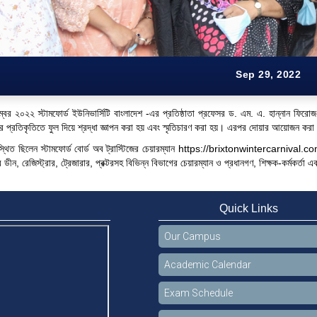
Sep 29, 2022
বর ২০২২ স্টামফোর্ড ইউনিভার্সিটি বাংলাদেশ -এর প্রতিষ্ঠাতা প্রফেসর ড. এম. এ. হান্নান ফিরোজ-
ের প্রতিকৃতিতে ফুল দিয়ে শ্রদ্ধা জ্ঞাপন করা হয় এবং স্মৃতিচারণ করা হয়। এরপর দোয়ার আয়োজন কর
স্থিত ছিলেন স্টামফোর্ড বোর্ড অব ট্রাস্টিজের চেয়ারম্যান
https://brixtonwintercarnival.c
ডীন, রেজিস্ট্রার, ট্রেজারার, প্রক্টরসহ বিভিন্ন বিভাগের চেয়ারম্যান ও প্রধানগণ, শিক্ষক-কর্মকর্তা এবং শি
Quick Links
Our Campus
Academic Calendar
Exam Schedule