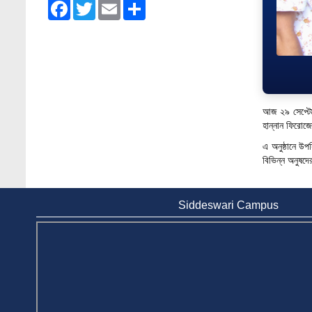
Facebook
Twitter
Email
Share
Admission Fair Spring 2026 underway at
Stamford University Bangladesh
Jan 4, 2026
Admission Fair Summer 2026 underway at
Stamford University Bangladesh
Jul 14, 2026
আজ ২৯ সেপ্টেম্
হান্নান ফিরোজ
Admission Week Summer 2025” Underway
এ অনুষ্ঠানে উপ
at Stamford University Bangladesh
বিভিন্ন অনুষদের 
Jun 19, 2025
BUBT Vice-Chancellor Pays Courtesy Call
Siddeswari Campus
on Stamford VC
Jun 11, 2026
BUFT, Stamford VCs meet to strengthen
academic collaboration
Apr 6, 2026
Business Law Poster Exhibition Highlights