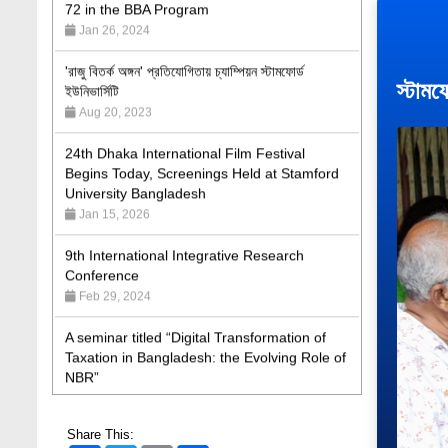
'রাজু বিতর্ক অঙ্গন' প্রতিযোগিতায় চ্যাম্পিয়ন স্টামফোর্ড
ইউনিভার্সিটি
Aug 20, 2023
স্টামফ
24th Dhaka International Film Festival
Begins Today, Screenings Held at Stamford
University Bangladesh
Jan 15, 2026
9th International Integrative Research
Conference
Feb 29, 2024
A seminar titled “Digital Transformation of
Taxation in Bangladesh: the Evolving Role of
NBR”
May 19, 2026
Academic Excellence Award 2023 and Quiz
Competition, Spring 2023: Dept. of Law
Share This:
Jun 4, 2023