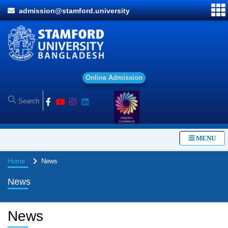
admission@stamford.university
O
n
l
i
n
e
A
d
m
i
s
s
i
o
n
MENU
Home
News
News
News