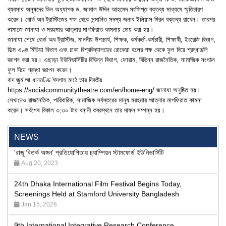
ব্যবসায় অনুষদের ডিন অধ্যাপক ড. জামাল উদ্দিন আহমেদ সংক্ষিপ্ত বক্তব্য মাধ্যমে স্মৃতিচারণ
করেন। বোর্ড অব ট্রাস্টিজের পক্ষ থেকে সন্মানিত সদস্য জনাব ইলিয়াস মিরন বক্তব্য রাখেন। তারপর
নামাজে জানাযা ও মরহুমার আত্নার মাগফিরাত কামনায় দোয় করা হয়।
জানাযা শেষে বোর্ড অব ট্রাস্টিজ, মাননীয় উপাচার্য, শিক্ষক, কর্মকর্তা-কর্মচারী, শিক্ষার্থী, ইংরেজি বিভাগ,
ফিল্ম এণ্ড মিডিয়া বিভাগ এবং ঢাকা বিশ্ববিদ্যালয়ের রোকেয়া হলের পক্ষ থেকে ফুল দিয়ে শ্রদ্ধাঞ্জলি
জ্ঞাপন করা হয়। এছাড়া ইউনিভার্সিটির বিভিন্ন বিভাগ, ফোরাম, বিভিন্ন রাজনৈতিক, সামাজিক সংগঠন
ফুল দিয়ে শ্রদ্ধা জ্ঞাপন করেন।
বাদ জুম’আ ধানমণ্ডি ঈদগাহ মাঠে তার দ্বিতীয়
https://socialcommunitytheatre.com/en/home-eng/
জানাযা অনুষ্ঠিত হয়।
"Professional Orientation" course of Batch 72 in the BBA
সেখানেও রাজনৈতিক, পারিবারিক, সামাজিক সর্বস্তরের মানুষ মরহুমার আত্নার মাগফিরাত কামনা
Program
করেন। সর্বশেষ বিকাল ৩:৩০ টায় বনানী কবরস্থনে তার দাফন সম্পন্ন হয়।
Jan 26, 2024
NEWS
'রাজু বিতর্ক অঙ্গন' প্রতিযোগিতায় চ্যাম্পিয়ন স্টামফোর্ড ইউনিভার্সিটি
Aug 20, 2023
24th Dhaka International Film Festival Begins Today,
Screenings Held at Stamford University Bangladesh
Jan 15, 2026
9th International Integrative Research Conference
Feb 29, 2024