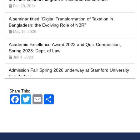
A seminar titled “Digital Transformation of Taxation in
Bangladesh: the Evolving Role of NBR”
May 19, 2026
Academic Excellence Award 2023 and Quiz Competition,
Spring 2023: Dept. of Law
Jun 4, 2023
Admission Fair Spring 2026 underway at Stamford University
Bangladesh
Jan 4, 2026
Admission Fair Summer 2026 underway at Stamford
Share This:
University Bangladesh
Facebook
Twitter
Email
Share
Jul 14, 2026
Admission Week Summer 2025” Underway at Stamford
University Bangladesh
Jun 19, 2025
BUBT Vice-Chancellor Pays Courtesy Call on Stamford VC