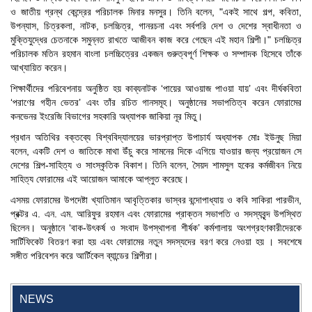
ও জাতীয় গ্রন্থ কেন্দ্রের পরিচালক মিনার মনসুর। তিনি বলেন, "একই সাথে গল্প, কবিতা,
উপন্যাস, চিত্রকলা, নাটক, চলচ্চিত্র, গানরচনা এবং সর্বপরি দেশ ও দেশের স্বাধীনতা ও
মুক্তিযুদ্ধের চেতনাকে সমুন্নত রাখতে আজীবন কাজ করে গেছেন এই মহান শিল্পী।" চলচ্চিত্র
পরিচালক মতিন রহমান বাংলা চলচ্চিত্রের একজন গুরুত্বপূর্ণ শিক্ষক ও সম্পাদক হিসেবে তাঁকে
আখ্যায়িত করেন।
শিক্ষার্থীদের পরিবেশনায় অনুষ্ঠিত হয় কাব্যনাটক ‘পায়ের আওয়াজ পাওয়া যায়’ এবং দীর্ঘকবিতা
‘পরাণের গহীন ভেতর’ এবং তাঁর রচিত গানসমূহ। অনুষ্ঠানের সভাপতিত্ব করেন ফোরামের
কনভেনর ইংরেজি বিভাগের সহকারি অধ্যাপক জাকিয়া নূর মিতু।
প্রধান অতিথির বক্তব্যে বিশ্ববিদ্যালয়ের ভারপ্রাপ্ত উপাচার্য অধ্যাপক মোঃ ইউনুছ মিয়া
বলেন, একটি দেশ ও জাতিকে মাথা উঁচু করে সামনের দিকে এগিয়ে যাওয়ার জন্য প্রয়োজন সে
দেশের শিল্প-সাহিত্য ও সাংস্কৃতিক বিকাশ। তিনি বলেন, সৈয়দ শামসুল হকের কর্মজীবন নিয়ে
সাহিত্য ফোরামের এই আয়োজন আমাকে আপ্লুত করেছে।
এসময় ফোরামের উপদেষ্টা খ্যাতিমান আবৃত্তিকার ভাস্বর বন্দোপাধ্যায় ও কবি সাকিরা পারভীন,
প্রক্টর এ. এন. এম. আরিফুর রহমান এবং ফোরামের প্রাক্তন সভাপতি ও সদস্যবৃন্দ উপস্থিত
ছিলেন। অনুষ্ঠানে ‘বাক-উৎকর্ষ ও সংবাদ উপস্থাপনা শীর্ষক’ কর্মশালায় অংশগ্রহণকারীদেরকে
সার্টিফিকেট বিতরণ করা হয় এবং ফোরামের নতুন সদস্যদের বরণ করে নেওয়া হয় । সবশেষে
সঙ্গীত পরিবেশন করে আর্টিকেল ব্যান্ডের শিল্পীরা।
"Professional Orientation" course of Batch 72 in the BBA
Program
NEWS
Jan 26, 2024