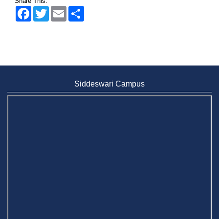
Share This:
Facebook
Twitter
Email
Share
Admission Fair Summer 2026 underway at Stamford
University Bangladesh
Jul 14, 2026
Admission Week Summer 2025” Underway at Stamford
University Bangladesh
Jun 19, 2025
Siddeswari Campus
BUBT Vice-Chancellor Pays Courtesy Call on Stamford VC
Jun 11, 2026
BUFT, Stamford VCs meet to strengthen academic
collaboration
Apr 6, 2026
Business Law Poster Exhibition Highlights Innovation and
Practical Legal Insight at Stamford University
Jun 11, 2026
Case Analysis of Brand Promotion and Selling Strategies of
Renowned Companies