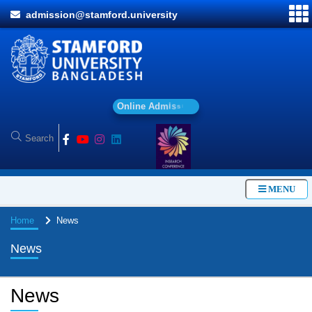
admission@stamford.university
O
n
l
i
n
e
A
d
m
i
s
s
i
o
n
MENU
Home
News
News
News