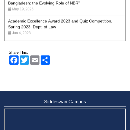
May 19, 2026
Academic Excellence Award 2023 and Quiz Competition,
Spring 2023: Dept. of Law
Jun 4, 2023
Admission Fair Spring 2026 underway at Stamford University
Bangladesh
Jan 4, 2026
Share This:
Facebook
Twitter
Email
Share
Admission Fair Summer 2026 underway at Stamford
University Bangladesh
Jul 14, 2026
Admission Week Summer 2025” Underway at Stamford
University Bangladesh
Jun 19, 2025
Siddeswari Campus
BUBT Vice-Chancellor Pays Courtesy Call on Stamford VC
Jun 11, 2026
BUFT, Stamford VCs meet to strengthen academic