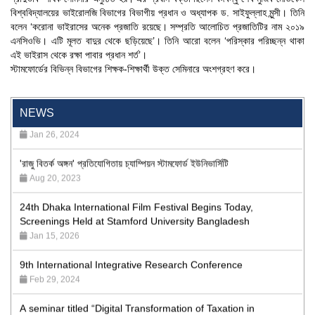
বিশ্ববিদ্যালয়ের ভাইরোলজি বিভাগের বিভাগীয় প্রধান ও অধ্যাপক ড. সাইফুল্লাহ মুন্সী। তিনি
বলেন ‘করোনা ভাইরাসের অনেক প্রজাতি রয়েছে। সম্প্রতি আলোচিত প্রজাতিটির নাম ২০১৯
এনসিওভি। এটি মূলত বাদুর থেকে ছড়িয়েছে’। তিনি আরো বলেন ‘পরিস্কার পরিচ্ছন্ন থাকা
এই ভাইরাস থেকে রক্ষা পাবার প্রধান শর্ত’।
স্টামফোর্ডের বিভিন্ন বিভাগের শিক্ষক-শিক্ষার্থী উক্ত সেমিনারে অংশগ্রহণ করে।
"Professional Orientation" course of Batch 72 in the BBA
Program
NEWS
Jan 26, 2024
'রাজু বিতর্ক অঙ্গন' প্রতিযোগিতায় চ্যাম্পিয়ন স্টামফোর্ড ইউনিভার্সিটি
Aug 20, 2023
24th Dhaka International Film Festival Begins Today,
Screenings Held at Stamford University Bangladesh
Jan 15, 2026
9th International Integrative Research Conference
Feb 29, 2024
A seminar titled “Digital Transformation of Taxation in
Bangladesh: the Evolving Role of NBR”