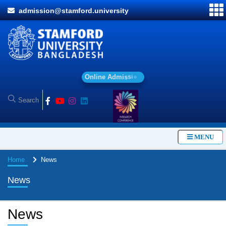
admission@stamford.university
O
n
l
i
n
e
A
d
m
i
s
s
i
o
n
MENU
Home
News
News
News