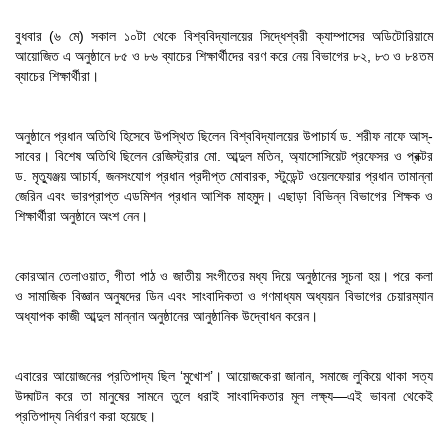
বুধবার (৬ মে) সকাল ১০টা থেকে বিশ্ববিদ্যালয়ের সিদ্ধেশ্বরী ক্যাম্পাসের অডিটোরিয়ামে
আয়োজিত এ অনুষ্ঠানে ৮৫ ও ৮৬ ব্যাচের শিক্ষার্থীদের বরণ করে নেয় বিভাগের ৮২, ৮৩ ও ৮৪তম
ব্যাচের শিক্ষার্থীরা।
অনুষ্ঠানে প্রধান অতিথি হিসেবে উপস্থিত ছিলেন বিশ্ববিদ্যালয়ের উপাচার্য ড. শরীফ নাফে আস্-
সাবের। বিশেষ অতিথি ছিলেন রেজিস্ট্রার মো. আব্দুল মতিন, অ্যাসোসিয়েট প্রফেসর ও প্রক্টর
ড. মৃত্যুঞ্জয় আচার্য, জনসংযোগ প্রধান প্রদীপ্ত মোবারক, স্টুডেন্ট ওয়েলফেয়ার প্রধান তামান্না
জেরিন এবং ভারপ্রাপ্ত এডমিশন প্রধান আশিক মাহমুদ। এছাড়া বিভিন্ন বিভাগের শিক্ষক ও
শিক্ষার্থীরা অনুষ্ঠানে অংশ নেন।
কোরআন তেলাওয়াত, গীতা পাঠ ও জাতীয় সংগীতের মধ্য দিয়ে অনুষ্ঠানের সূচনা হয়। পরে কলা
ও সামাজিক বিজ্ঞান অনুষদের ডিন এবং সাংবাদিকতা ও গণমাধ্যম অধ্যয়ন বিভাগের চেয়ারম্যান
অধ্যাপক কাজী আব্দুল মান্নান অনুষ্ঠানের আনুষ্ঠানিক উদ্বোধন করেন।
এবারের আয়োজনের প্রতিপাদ্য ছিল ‘মুখোশ’। আয়োজকেরা জানান, সমাজে লুকিয়ে থাকা সত্য
উদ্ঘাটন করে তা মানুষের সামনে তুলে ধরাই সাংবাদিকতার মূল লক্ষ্য—এই ভাবনা থেকেই
প্রতিপাদ্য নির্ধারণ করা হয়েছে।