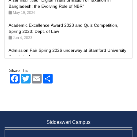
May 19, 2026
Academic Excellence Award 2023 and Quiz Competition,
Spring 2023: Dept. of Law
Jun 4, 2023
Admission Fair Spring 2026 underway at Stamford University
Bangladesh
Jan 4, 2026
Admission Fair Summer 2026 underway at Stamford
Share This:
University Bangladesh
Facebook
Twitter
Email
Share
Jul 14, 2026
Admission Week Summer 2025” Underway at Stamford
University Bangladesh
Jun 19, 2025
BUBT Vice-Chancellor Pays Courtesy Call on Stamford VC
Siddeswari Campus
Jun 11, 2026
BUFT, Stamford VCs meet to strengthen academic