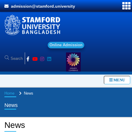
admission@stamford.university
O
n
l
i
n
e
A
d
m
i
s
s
i
o
n
MENU
Home
News
News
News