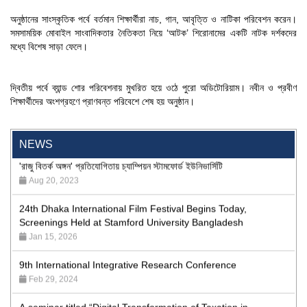
অনুষ্ঠানের সাংস্কৃতিক পর্বে বর্তমান শিক্ষার্থীরা নাচ, গান, আবৃত্তি ও নাটিকা পরিবেশন করেন।
সমসাময়িক মোবাইল সাংবাদিকতার নৈতিকতা নিয়ে ‘আটক’ শিরোনামের একটি নাটক দর্শকদের
মধ্যে বিশেষ সাড়া ফেলে।
দ্বিতীয় পর্বে ব্যান্ড শোর পরিবেশনায় মুখরিত হয়ে ওঠে পুরো অডিটোরিয়াম। নবীন ও প্রবীণ
"Professional Orientation" course of Batch 72 in the BBA
শিক্ষার্থীদের অংশগ্রহণে প্রাণবন্ত পরিবেশে শেষ হয় অনুষ্ঠান।
Program
Jan 26, 2024
NEWS
'রাজু বিতর্ক অঙ্গন' প্রতিযোগিতায় চ্যাম্পিয়ন স্টামফোর্ড ইউনিভার্সিটি
Aug 20, 2023
24th Dhaka International Film Festival Begins Today,
Screenings Held at Stamford University Bangladesh
Jan 15, 2026
9th International Integrative Research Conference
Feb 29, 2024
A seminar titled “Digital Transformation of Taxation in
Bangladesh: the Evolving Role of NBR”