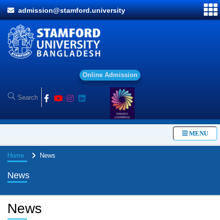
admission@stamford.university
O
n
l
i
n
e
A
d
m
i
s
s
i
o
n
MENU
Home
News
News
News