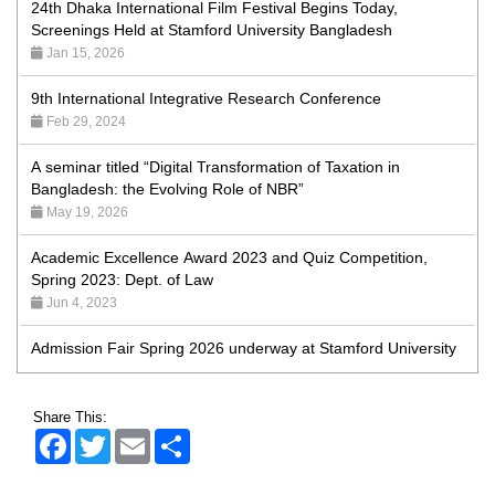
Screenings Held at Stamford University Bangladesh
Jan 15, 2026
9th International Integrative Research Conference
Feb 29, 2024
A seminar titled “Digital Transformation of Taxation in
Bangladesh: the Evolving Role of NBR”
May 19, 2026
Academic Excellence Award 2023 and Quiz Competition,
Spring 2023: Dept. of Law
Jun 4, 2023
Admission Fair Spring 2026 underway at Stamford University
Bangladesh
Jan 4, 2026
Admission Fair Summer 2026 underway at Stamford
Share This:
University Bangladesh
Facebook
Twitter
Email
Share
Jul 14, 2026