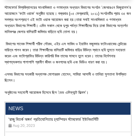
স্টামফোর্ড বিশ্ববিদ্যালয়ের সাংবাদিকতা ও গণমাধ্যম অধ্যয়ন বিভাগের সংগঠন ‘জেআরএন ভিজুয়ালস’র
আয়োজনে ‘ফটো ওয়াক’ অনুষ্ঠিত হয়েছে। শুক্রবার (০৫ ফেব্রুয়ারি, ২০২১) সংগঠনটির প্রায় ৩৫ জন
সদস্যর অংশগ্রহণে এই ফটো ওয়াক আয়োজন করা হয়।তারা সবাই সাংবাদিকতা ও গণমাধ্যম
অধ্যয়ন বিভাগের শিক্ষার্থী। এদিন সকাল থেকে দুপুর পর্যন্ত শিক্ষার্থীদের নিয়ে ঢাকা বিভাগের অন্তর্গত
মানিকগঞ্জ জেলার বালিয়াটি জমিদার বাড়িতে ছবি তোলা হয়।
বিভাগের সাবেক শিক্ষার্থী শরীফ সৌরভ, এইচ এস সাকিব ও ইয়ামিন মজুমদার ফটোওয়াকের মেন্টরের
দায়িত্ব পালন করেন। তারা শিক্ষার্থীদের বালিয়াটি জমিদার বাড়ির বিভিন্ন স্থানে ছবি তুলতে সহায়তা
করেন এবং ফটোগ্রাফির বিভিন্ন কারিগরি দিক তাদের সামনে তুলে ধরেন। তাদের নির্দেশনায়
স্থাপত্যকলার পাশাপাশি গ্রামীণ জীবন ও জনপদের ছবি এবং ভিডিও ধারণ করা হয়।
এসময় বিভাগের সহকারী অধ্যাপক মোশাররফ হোসেন, সামিয়া আসাদী ও তানিয়া সুলতানা উপস্থিত
ছিলেন।
"Professional Orientation" course of Batch 72 in the BBA
অনুষ্ঠানের সহযোগী আয়োজক হিসেবে ছিল 'ডেড এলিফ্যান্ট ফিল্মস'।
Program
Jan 26, 2024
NEWS
'রাজু বিতর্ক অঙ্গন' প্রতিযোগিতায় চ্যাম্পিয়ন স্টামফোর্ড ইউনিভার্সিটি
Aug 20, 2023
24th Dhaka International Film Festival Begins Today,