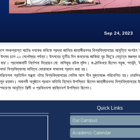
Sep 24, 2023
ুশে পদকপ্রাপ্ত ষাটের দশকের কবিকে শ্রদ্ধা জানিয়ে জাহাঙ্গীরনগর বিশ্ববিদ্যালয়ের আবৃত্তি সংগঠ
উৎসব চলে ২২ সেপ্টেম্বর পর্যন্ত। উৎসবের তৃতীয় দিন কনভেনর জাকিয়া নূর মিতু’র নেতৃত্বে মঞ্চস্থ হ
য়’। প্রযোজনাটি নির্দেশনা দিয়েছেন মো: মাসিকুর রউফ মূঈদ। কণ্ঠাভিনয়ে ছিলেন সবুজ, শতাব্দি, ইর
মফোর্ড বিশ্ববিদ্যালয় সাহিত্য ফোরামকে সম্মাননা প্রদান করা হয়।
িবেশনা প্রতিদিন সন্ধ্যা ৭টায় বিশ্ববিদ্যালয়ের সেলিম আল দীন মুক্তমঞ্চে পরিবেশিত হয়। চারদি
মুন রহমান। সমাপনী অনুষ্ঠানে প্রধান অতিথি হিসেবে উপস্থিত ছিলেন জাহাঙ্গীরনগর বিশ্ববিদ্যালয়ে
শবরেণ্য আবৃত্তি শিল্পী ও প্রথিতযশা ব্যক্তিবর্গ উপস্থিত ছিলেন।
Quick Links
Our Campus
Academic Calendar