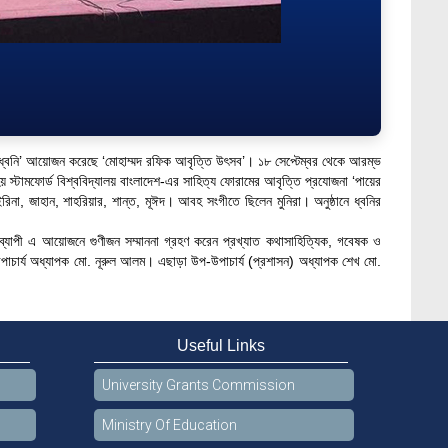
ন ‘ধ্বনি’ আয়োজন করেছে ‘মোহাম্মদ রফিক আবৃত্তি উৎসব’। ১৮ সেপ্টেম্বর থেকে আরম্ভ
য় স্টামফোর্ড বিশ্ববিদ্যালয় বাংলাদেশ-এর সাহিত্য ফোরামের আবৃত্তি প্রযোজনা ‘পায়ের
িনা, জাহান, শাহরিয়ার, শান্ত, মূঈদ। আবহ সংগীতে ছিলেন মুনিরা। অনুষ্ঠানে ধ্বনির
নব্যাপী এ আয়োজনে গুণীজন সম্মাননা গ্রহণ করেন প্রখ্যাত কথাসাহিত্যিক, গবেষক ও
র উপাচার্য অধ্যাপক মো. নূরুল আলম। এছাড়া উপ-উপাচার্য (প্রশাসন) অধ্যাপক শেখ মো.
Useful Links
University Grants Commission
Ministry Of Education