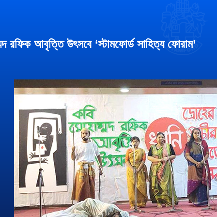
মদ রফিক আবৃত্তি উৎসবে ‘স্টামফোর্ড সাহিত্য ফোরাম’