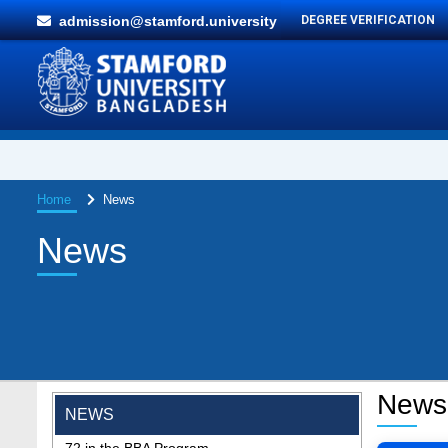
admission@stamford.university
DEGREE VERIFICATION
Home
News
News
"Professional Orientation" course of Batch
News
NEWS
72 in the BBA Program
Jan 26, 2024