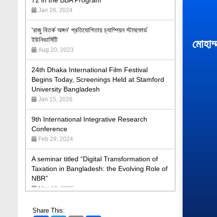
'রাজু বিতর্ক অঙ্গন' প্রতিযোগিতায় চ্যাম্পিয়ন স্টামফোর্ড
ইউনিভার্সিটি
Aug 20, 2023
মোহাম্
24th Dhaka International Film Festival
Begins Today, Screenings Held at Stamford
University Bangladesh
Jan 15, 2026
9th International Integrative Research
Conference
Feb 29, 2024
A seminar titled “Digital Transformation of
Taxation in Bangladesh: the Evolving Role of
NBR”
May 19, 2026
Academic Excellence Award 2023 and Quiz
Competition, Spring 2023: Dept. of Law
Share This:
Jun 4, 2023