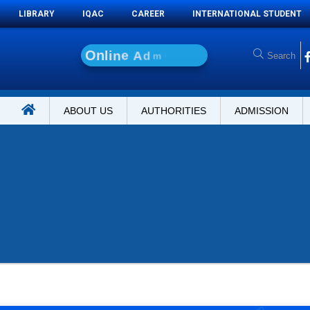
LIBRARY
IQAC
CAREER
INTERNATIONAL STUDENT
O
n
l
i
n
e
A
d
m
i
s
s
i
o
n
ABOUT US
AUTHORITIES
ADMISSION