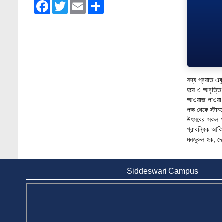
Facebook
Twitter
Email
Share
Admission Fair Spring 2026 underway at
Stamford University Bangladesh
Jan 4, 2026
Admission Fair Summer 2026 underway at
Stamford University Bangladesh
Jul 14, 2026
সদ্য প্রয়াত এক
হয়ে এ আবৃত্তি 
Admission Week Summer 2025” Underway
আওয়াজ পাওয়া যা
at Stamford University Bangladesh
পক্ষ থেকে স্টা
Jun 19, 2025
উৎসবের সকল পর
প্রাবন্ধিক আকি
BUBT Vice-Chancellor Pays Courtesy Call
মনজুরুল হক, দে
on Stamford VC
Jun 11, 2026
Siddeswari Campus
BUFT, Stamford VCs meet to strengthen
academic collaboration
Apr 6, 2026
Business Law Poster Exhibition Highlights