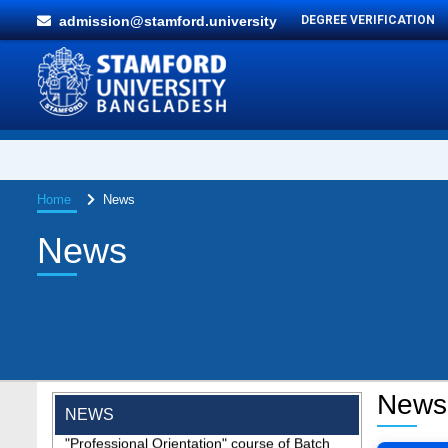
admission@stamford.university
DEGREE VERIFICATION
Home
News
News
News
"Professional Orientation" course of Batch
NEWS
72 in the BBA Program