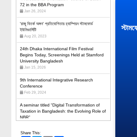
Jan 26, 2024
'রাজু বিতর্ক অঙ্গন' প্রতিযোগিতায় চ্যাম্পিয়ন স্টামফোর্ড
ইউনিভার্সিটি
স্টামফ
Aug 20, 2023
24th Dhaka International Film Festival
Begins Today, Screenings Held at Stamford
University Bangladesh
Jan 15, 2026
9th International Integrative Research
Conference
Feb 29, 2024
A seminar titled “Digital Transformation of
Taxation in Bangladesh: the Evolving Role of
NBR”
May 19, 2026
Academic Excellence Award 2023 and Quiz
Competition, Spring 2023: Dept. of Law
Share This: