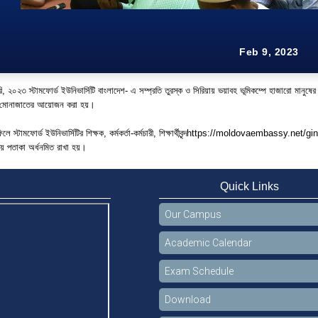
Feb 9, 2023
, ২০২৩ স্টামফোর্ড ইউনিভার্সিটি বাংলাদেশ- এ সম্প্রতি তুরস্ক ও সিরিয়ায় ভয়াবহ ভূমিকম্পে হাজারো মান
া ও মোনাজাতের আয়োজন করা হয়।
স্টামফোর্ড ইউনিভার্সিটির শিক্ষক, কর্মকর্তা-কর্মচারী, শিক্ষার্থীবৃন্দ
https://moldovaembassy.net/gin
ীয় পতাকা অর্ধনমিত রাখা হয়।
Quick Links
Our Campus
Academic Calendar
Exam Schedule
Download