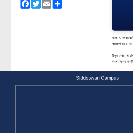
Facebook
Twitter
Email
Share
Jun 4, 2023
Admission Fair Spring 2026 underway at
Stamford University Bangladesh
Jan 4, 2026
আজ ৯ ফেব্রুয়ারি
Admission Fair Summer 2026 underway at
প্রাঙ্গণে দোয়
Stamford University Bangladesh
Jul 14, 2026
উক্ত দোয়া মাহফিলে 
বাংলাদেশের জাত
Admission Week Summer 2025” Underway
at Stamford University Bangladesh
Jun 19, 2025
Siddeswari Campus
BUBT Vice-Chancellor Pays Courtesy Call
on Stamford VC
Jun 11, 2026
BUFT, Stamford VCs meet to strengthen
academic collaboration
Apr 6, 2026