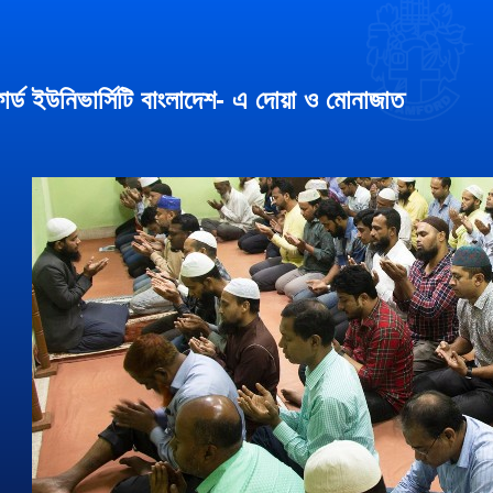
োর্ড ইউনিভার্সিটি বাংলাদেশ- এ দোয়া ও মোনাজাত