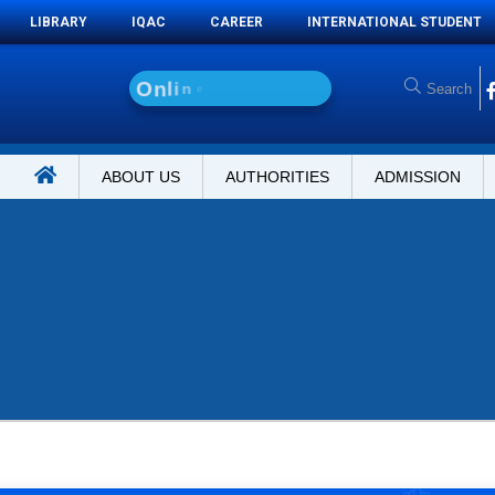
LIBRARY
IQAC
CAREER
INTERNATIONAL STUDENT
O
n
l
i
n
e
A
d
m
i
s
s
ABOUT US
AUTHORITIES
ADMISSION