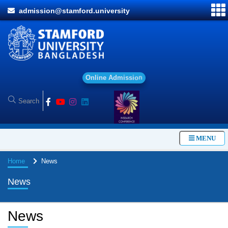
admission@stamford.university
O
n
l
i
n
e
A
d
m
i
s
s
i
o
n
MENU
Home
News
News
News