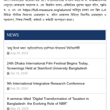
মঙ্গল শোভাযাত্রার আয়োজন করা হয়। বিশ্ববিদ্যালয়ের উপাচার্য অধ্যাপক ড. মনিরুজ্জামান-এর
নেতৃত্বে কোষাধ্যক্ষ অধ্যাপক ড. মো: জিয়াউল হাসান, রেজিস্ট্রার মুহাম্মদ আব্দুল মতিন, প্রক্টর
ড. এ. এন. এম.
https://full-measure.org/alumni/
আরিফুর রহমান এবং ফিল্ম এণ্ড
মিডিয়া স্টাডিজ বিভাগের চেয়ারম্যান ড. মতিন রহমানসহ বিভিন্ন বিভাগীয় চেয়ারম্যান ও
প্রধানগণ, শিক্ষক-শিক্ষার্থী, কর্মকর্তা ও কর্মচারী অংশগ্রহণ করেন।
"Professional Orientation" course of Batch 72 in the BBA
Program
Jan 26, 2024
NEWS
'রাজু বিতর্ক অঙ্গন' প্রতিযোগিতায় চ্যাম্পিয়ন স্টামফোর্ড ইউনিভার্সিটি
Aug 20, 2023
24th Dhaka International Film Festival Begins Today,
Screenings Held at Stamford University Bangladesh
Jan 15, 2026
9th International Integrative Research Conference
Feb 29, 2024
A seminar titled “Digital Transformation of Taxation in
Bangladesh: the Evolving Role of NBR”
May 19, 2026