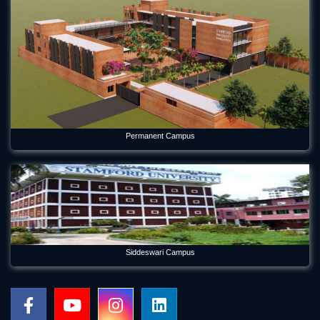
Environmental Science Department of Stamford University
Bangladesh Welcomes Freshers and Honors Graduates
May 21, 2026
Forum Week 2025 Begins at Stamford University Bangladesh
Jul 26, 2025
Freshman Orientation Program -Batch: CEN 74, Dept of CEN,
10-12-2020
Dec 17, 2020
Permanent Campus
International seminar titled “Alternative Finance in Cultural
and Creative Industries” held on Stamford
Jan 5, 2023
International Women's Day Celebration
Mar 12, 2024
Siddeswari Campus
Orientation Program 2026 Department of Economics
Jul 29, 2026
Panel Discussion on Supply Chain Sustainability Integration: