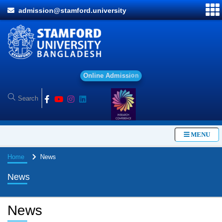
admission@stamford.university
O
n
l
i
n
e
A
d
m
i
s
s
i
o
n
MENU
Home
News
News
News