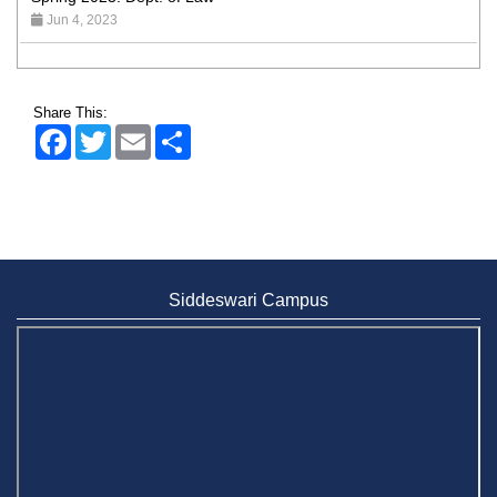
Admission Fair Spring 2026 underway at Stamford University
Bangladesh
Jan 4, 2026
Share This:
Admission Fair Summer 2026 underway at Stamford
Facebook
Twitter
Email
Share
University Bangladesh
Jul 14, 2026
Admission Week Summer 2025” Underway at Stamford
University Bangladesh
Jun 19, 2025
Siddeswari Campus
BUBT Vice-Chancellor Pays Courtesy Call on Stamford VC
Jun 11, 2026
BUFT, Stamford VCs meet to strengthen academic
collaboration
Apr 6, 2026
Business Law Poster Exhibition Highlights Innovation and
Practical Legal Insight at Stamford University