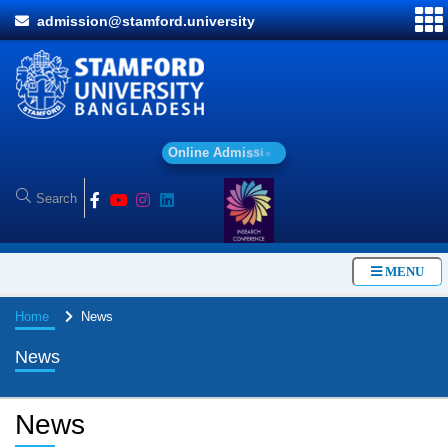
admission@stamford.university
O
n
l
i
n
e
A
d
m
i
s
s
i
o
n
MENU
Home
News
News
News