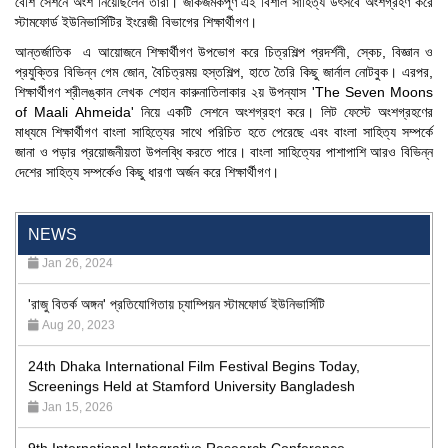
বেশি সেশনে অংশ নিয়েছিলেন তাঁরা। জাঁকজমকপূর্ণ এই বিশাল সাহিত্য উৎসবে অংশগ্রহণ করে
স্টামফোর্ড ইউনিভার্সিটির ইংরেজী বিভাগের শিক্ষার্থীগণ।
আন্তর্জাতিক এ আয়োজনে শিক্ষার্থীগণ উপভোগ করে চিত্রশিল্প প্রদর্শনী, স্কেচ, বিজ্ঞান ও
প্রযুক্তির বিভিন্ন গেম জোন, বৈচিত্রময় হস্তশিল্প, হাতে তৈরি কিছু জার্নাল নোটবুক। এরপর,
শিক্ষার্থীগণ শ্রীলঙ্কান লেখক শেহান কারুনাতিলাকার ২য় উপন্যাস 'The Seven Moons
of Maali Ahmeida' নিয়ে একটি সেশনে অংশগ্রহণ করে। লিট ফেস্টে অংশগ্রহণের
মাধ্যমে শিক্ষার্থীগণ বাংলা সাহিত্যের সাথে পরিচিত হতে পেরেছে এবং বাংলা সাহিত্য সম্পর্কে
জানা ও পড়ার প্রয়োজনীয়তা উপলব্ধি করতে পারে। বাংলা সাহিত্যের পাশাপাশি আরও বিভিন্ন
দেশের সাহিত্য সম্পর্কেও কিছু ধারণা অর্জন করে শিক্ষার্থীগণ।
"Professional Orientation" course of Batch 72 in the BBA
Program
NEWS
Jan 26, 2024
'রাজু বিতর্ক অঙ্গন' প্রতিযোগিতায় চ্যাম্পিয়ন স্টামফোর্ড ইউনিভার্সিটি
Aug 20, 2023
24th Dhaka International Film Festival Begins Today,
Screenings Held at Stamford University Bangladesh
Jan 15, 2026
9th International Integrative Research Conference
Feb 29, 2024