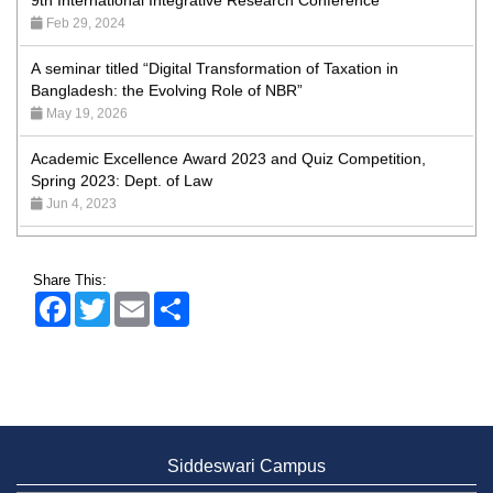
A seminar titled “Digital Transformation of Taxation in
Bangladesh: the Evolving Role of NBR”
May 19, 2026
Academic Excellence Award 2023 and Quiz Competition,
Spring 2023: Dept. of Law
Jun 4, 2023
Admission Fair Spring 2026 underway at Stamford University
Bangladesh
Jan 4, 2026
Share This:
Facebook
Twitter
Email
Share
Admission Fair Summer 2026 underway at Stamford
University Bangladesh
Jul 14, 2026
Admission Week Summer 2025” Underway at Stamford
University Bangladesh
Jun 19, 2025
Siddeswari Campus