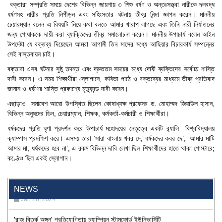
বক্তারা সম্প্রতি সময়ে দেশের বিভিন্ন জায়গায় ৩ শিশু ধর্ষণ ও অন্তঃসত্ত্বা নারীকে দলবদ্ধ
ধর্ষণসহ নারীর প্রতি নিপীড়ন এবং সহিংসতার ঘটনায় তীব্র নিন্দা জ্ঞাপন করেন। মাননীয়
চেয়ারম্যান বলেন এ বিযয়টি নিয়ে কথা বলতে আমার খারাপ লাগছে এবং তিনি নারী নির্যাতনের
জন্য পোষাককে দায়ী করা ব্যাক্তিদের তীব্র সমালোচনা করেন। মাননীয় উপাচার্য বলেন আইন
উপদেষ্টা যে বক্তব্য দিয়েছেন আমরা আগামী তিন মাসের মধ্যে আছিয়ার বিচারকার্য সম্পন্নের
সেই বাস্তবায়ন চাই।
বক্তারা এসব ঘটনার সুষ্ঠু তদন্ত এবং দ্রুততম সময়ের মধ্যে দোষী ব্যক্তিদের সর্বোচ্চ শাস্তি
দাবী করেন। এ সময় শিক্ষার্থীরা স্লোগানে, কবিতা পাঠে ও বক্তব্যের মাধ্যমে তীব্র প্রতিবাদ
জানান ও ধর্ষণের শাস্তি প্রকাশ্যে মৃত্যুদন্ড দাবী করেন।
এছাড়াও সমাবেশ আরো উপস্থিত ছিলেন কোষাধ্যক্ষ প্রফেসর ড. মোহাম্মদ জিয়াউল হাসান,
বিভিন্ন অনুষদের ডিন, চেয়ারম্যান, শিক্ষক, কর্মকর্তা-কর্মচারী ও শিক্ষার্থীরা।
ধর্ষকদের প্রতি ঘৃণা প্রদর্শন করে উপাচার্য মহোদয়ের নেতৃত্বে একটি র‍্যালি বিশ্ববিদ্যালয়
ক্যাম্পাস প্রদক্ষিণ করে। এসময় তারা ‘সারা বাংলায় খবর দে, ধর্ষকদের কবর দে’, ‘আমার মাটি
আমার মা, ধর্ষকদের হবে না’, এ রকম বিভিন্ন দাবি লেখা ছিল শিক্ষার্থীদের হাতে থাকা পোস্টারে;
কণ্ঠেও ছিল একই স্লোগান।
"Professional Orientation" course of Batch 72 in the BBA
Program
Jan 26, 2024
NEWS
'রাজু বিতর্ক অঙ্গন' প্রতিযোগিতায় চ্যাম্পিয়ন স্টামফোর্ড ইউনিভার্সিটি
Aug 20, 2023