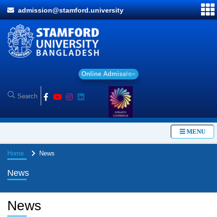
admission@stamford.university
O
n
l
i
n
e
A
d
m
i
s
s
i
o
n
MENU
Home
News
News
News