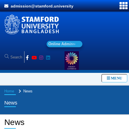
admission@stamford.university
O
n
l
i
n
e
A
d
m
i
s
s
i
o
n
MENU
Home
News
News
News