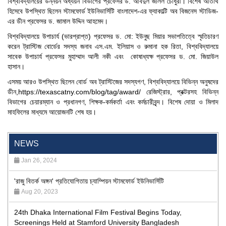
বিশ্ববিদ্যালয়ের উন্নয়ন অধ্যয়ন বিভাগের প্রফেসর ড. আবদুল জলিল চৌধুরী। বিশেষ অতিথি
হিসেবে উপস্থিত ছিলেন স্টামফোর্ড ইউনিভার্সিটি বাংলাদেশ-এর ফ্যাকাল্টি অব বিজনেস স্টাডিজ-
এর ডীন প্রফেসর ড. জামাল উদ্দিন আহমেদ।
বিশ্ববিদ্যালয়ে উপাচার্য (ভারপ্রাপ্ত) প্রফেসর ড. মো: ইউনুছ মিয়ার সভাপতিত্বে স্মৃতিচারণ
করেন ট্রাস্টিজ বোর্ডের সদস্য জনাব এস.এম. ইলিয়াস ও রুমানা হক রিতা, বিশ্ববিদ্যালয়ে
সাবেক উপাচার্য প্রফেসর মুহাম্মাদ আলী নকী এবং কোষাধ্যক্ষ প্রফেসর ড. মো. জিয়াউল
হাসান।
এসময় আরও উপস্থিত ছিলেন বোর্ড অব ট্রাস্টিজের সদস্যগণ, বিশ্ববিদ্যালয়ে বিভিন্ন অনুষদের
ডীন,
https://texascatny.com/blog/tag/award/
রেজিস্ট্রার, প্রক্টরসহ বিভিন্ন
বিভাগের চেয়ারম্যান ও প্রধানগণ, শিক্ষক-কর্মকর্তা এবং কর্মচারীবৃন্দ। বিশেষ দোয়া ও মিলাদ
মাহফিলের মাধ্যমে আয়োজনটি শেষ হয়।
"Professional Orientation" course of Batch 72 in the BBA
Program
NEWS
Jan 26, 2024
'রাজু বিতর্ক অঙ্গন' প্রতিযোগিতায় চ্যাম্পিয়ন স্টামফোর্ড ইউনিভার্সিটি
Aug 20, 2023
24th Dhaka International Film Festival Begins Today,
Screenings Held at Stamford University Bangladesh
Jan 15, 2026