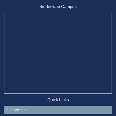
Jun 19, 2025
Siddeswari Campus
BUBT Vice-Chancellor Pays Courtesy Call on Stamford VC
Jun 11, 2026
BUFT, Stamford VCs meet to strengthen academic
collaboration
Apr 6, 2026
Business Law Poster Exhibition Highlights Innovation and
Practical Legal Insight at Stamford University
Jun 11, 2026
Case Analysis of Brand Promotion and Selling Strategies of
Renowned Companies
Jun 11, 2026
Celebration of the 19th Founding Anniversary of Stamford
University Bangladesh
Quick Links
Jan 7, 2021
Our Campus
Congratulations and Warm Regards to Dhaka University's