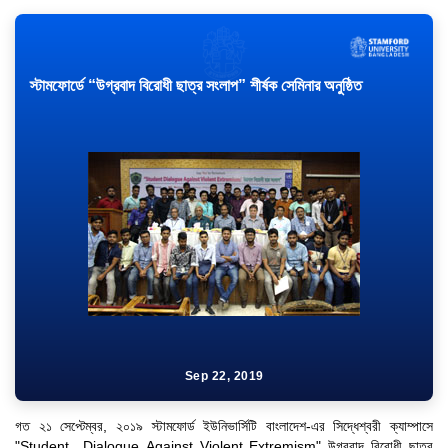
স্টামফোর্ডে “উগ্রবাদ বিরোধী ছাত্র সংলাপ” শীর্ষক সেমিনার অনুষ্ঠিত
Sep 22, 2019
গত ২১ সেপ্টেম্বর, ২০১৯ স্টামফোর্ড ইউনিভার্সিটি বাংলাদেশ-এর সিদ্ধেশ্বরী ক্যাম্পাসে
"Student Dialogue Against Violent Extremism" উগ্রবাদ বিরোধী ছাত্র