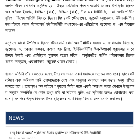
সংলাপ শীর্ষক সেমিনার অনুষ্ঠিত হয়। উক্ত সেমিনারে প্রধান অতিথি হিসেবে উপস্থিত ছিলেন
মোঃ মনিরুল ইসলাম, বিপিএম (বার), পিপিএম (বার), চীফ অব সিটিটিসি, ঢাকা মেট্রোপলিটন
পুলিশ। বিশেষ অতিথি হিসেবে ছিলেন মিঃ রবার্ট স্টোলেমেন, প্রজেক্ট ম্যানেজার, ইউএনডিপি।
সভাপতিত্ব করেন স্টামফোর্ড ইউনিভার্সিটি বাংলাদেশ-এর এমিরেটাস প্রফেসর ড. এম ফিরোজ
আহমেদ।
অনুষ্ঠানে আরো উপস্থিত ছিলেন স্টামফোর্ড বোর্ড অব ট্রাস্টির সদস্য ড. ফারাহনাজ ফিরোজ,
প্রফেসর ড. তালাল রহমান, রুমানা হক রিতা, ইউনিভার্সিটির উপ-উপাচার্য প্রফেসর ড.কে
মউদুদ ইলাহী এবং রেজিষ্ট্রার মুহাম্মদ আব্দুল মতিন। অনুষ্ঠানটির সার্বিক পরিচালনায় ছিলেন
রেহানা আক্তার, এডভাইজার, স্টুডেন্ট ওয়েল ফেয়ার।
প্রধান অতিথি তাঁর বক্তব্যে বলেন, উগ্রবাদ দমনে তরুণ সমাজকে সচেতন হতে হবে। ছাত্ররাই
বর্তমান এবং ভবিষ্যৎ তাই তোমাদেরকে দেশ এবং মানুষের কল্যাণে কাজ করার জন্য এগিয়ে
আসতে হবে। তাছাড়াও অন লাইনে " হ্যালো সিটি" নামে একটি অ্যাপস আছে সেখানে উগ্রবাদ
বা সন্ত্রাস সম্পর্কিত যে কোন তথ্য ছবি বা সাইবার বুলিং এর স্বীকার হলেও যোগাযোগ করা
যাবে। সবশেষে উক্ত বিষয়ের উপর ছাত্রদের সাথে বিস্তারিত ডায়লগ সেশন করা হয়।
"Professional Orientation" course of Batch 72 in the BBA
Program
Jan 26, 2024
NEWS
'রাজু বিতর্ক অঙ্গন' প্রতিযোগিতায় চ্যাম্পিয়ন স্টামফোর্ড ইউনিভার্সিটি
Aug 20, 2023