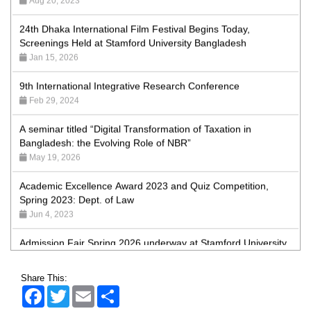
24th Dhaka International Film Festival Begins Today,
Screenings Held at Stamford University Bangladesh
Jan 15, 2026
9th International Integrative Research Conference
Feb 29, 2024
A seminar titled “Digital Transformation of Taxation in
Bangladesh: the Evolving Role of NBR”
May 19, 2026
Academic Excellence Award 2023 and Quiz Competition,
Spring 2023: Dept. of Law
Jun 4, 2023
Admission Fair Spring 2026 underway at Stamford University
Bangladesh
Jan 4, 2026
Share This:
Admission Fair Summer 2026 underway at Stamford
Facebook
Twitter
Email
Share
University Bangladesh