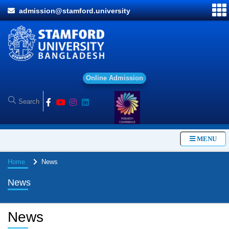
admission@stamford.university
O
n
l
i
n
e
A
d
m
i
s
s
i
o
n
MENU
Home
News
News
News